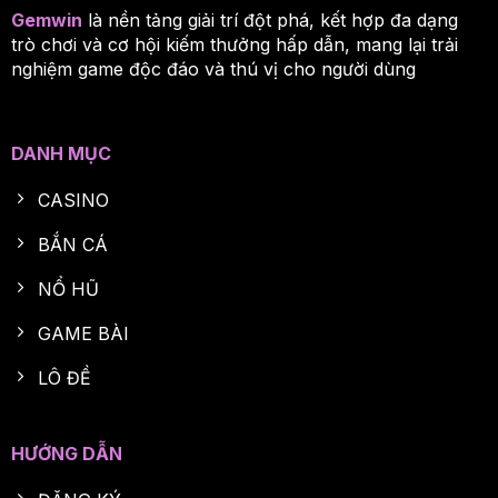
Gemwin
là nền tảng giải trí đột phá, kết hợp đa dạng
trò chơi và cơ hội kiếm thưởng hấp dẫn, mang lại trải
nghiệm game độc đáo và thú vị cho người dùng
DANH MỤC
CASINO
BẮN CÁ
NỔ HŨ
GAME BÀI
LÔ ĐỀ
HƯỚNG DẪN