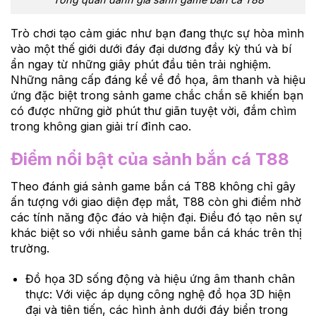
Trò chơi tạo cảm giác như bạn đang thực sự hòa mình
vào một thế giới dưới đáy đại dương đầy kỳ thú và bí
ẩn ngay từ những giây phút đầu tiên trải nghiệm.
Những nâng cấp đáng kể về đồ họa, âm thanh và hiệu
ứng đặc biệt trong sảnh game chắc chắn sẽ khiến bạn
có được những giờ phút thư giãn tuyệt vời, đắm chìm
trong không gian giải trí đỉnh cao.
Điểm nổi bật của sảnh bắn cá T88
Theo đánh giá sảnh game bắn cá T88 không chỉ gây
ấn tượng với giao diện đẹp mắt, T88 còn ghi điểm nhờ
các tính năng độc đáo và hiện đại. Điều đó tạo nên sự
khác biệt so với nhiều sảnh game bắn cá khác trên thị
trường.
Đồ họa 3D sống động và hiệu ứng âm thanh chân
thực: Với việc áp dụng công nghệ đồ họa 3D hiện
đại và tiên tiến, các hình ảnh dưới đáy biển trong