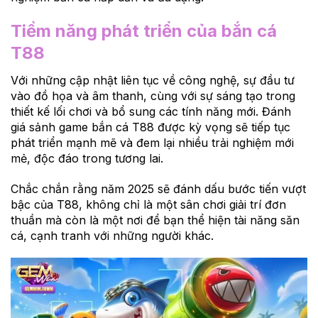
Tiềm năng phát triển của bắn cá
T88
Với những cập nhật liên tục về công nghệ, sự đầu tư
vào đồ họa và âm thanh, cùng với sự sáng tạo trong
thiết kế lối chơi và bổ sung các tính năng mới. Đánh
giá sảnh game bắn cá T88 được kỳ vọng sẽ tiếp tục
phát triển mạnh mẽ và đem lại nhiều trải nghiệm mới
mẻ, độc đáo trong tương lai.
Chắc chắn rằng năm 2025 sẽ đánh dấu bước tiến vượt
bậc của T88, không chỉ là một sân chơi giải trí đơn
thuần mà còn là một nơi để bạn thể hiện tài năng săn
cá, cạnh tranh với những người khác.