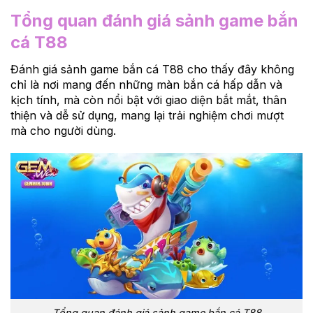
Tổng quan đánh giá sảnh game bắn
cá T88
Đánh giá sảnh game bắn cá T88 cho thấy đây không
chỉ là nơi mang đến những màn bắn cá hấp dẫn và
kịch tính, mà còn nổi bật với giao diện bắt mắt, thân
thiện và dễ sử dụng, mang lại trải nghiệm chơi mượt
mà cho người dùng.
Tổng quan đánh giá sảnh game bắn cá T88