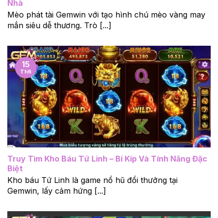
Nhà
Mèo phát tài Gemwin với tạo hình chú mèo vàng may
mắn siêu dễ thương. Trò [...]
15
Th6
Truy Tìm Kho Báu Tứ Linh – Bí Kíp Và Tính Năng Đặc
Biệt
Kho báu Tứ Linh là game nổ hũ đổi thưởng tại
Gemwin, lấy cảm hứng [...]