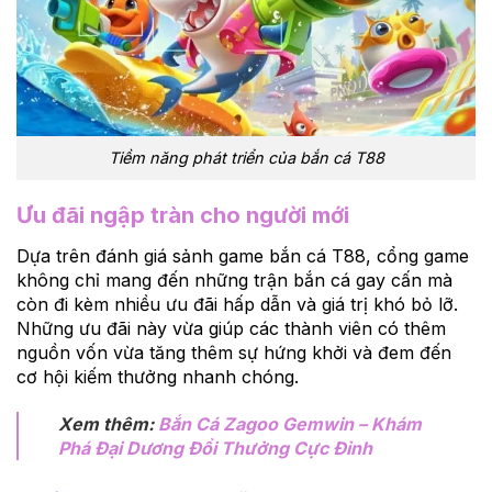
Tiềm năng phát triển của bắn cá T88
Ưu đãi ngập tràn cho người mới
Dựa trên đánh giá sảnh game bắn cá T88, cổng game
không chỉ mang đến những trận bắn cá gay cấn mà
còn đi kèm nhiều ưu đãi hấp dẫn và giá trị khó bỏ lỡ.
Những ưu đãi này vừa giúp các thành viên có thêm
nguồn vốn vừa tăng thêm sự hứng khởi và đem đến
cơ hội kiếm thưởng nhanh chóng.
Xem thêm:
Bắn Cá Zagoo Gemwin – Khám
Phá Đại Dương Đổi Thưởng Cực Đỉnh