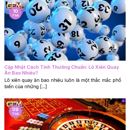
10
Th6
Cập Nhật Cách Tính Thưởng Chuẩn: Lô Xiên Quay
Ăn Bao Nhiêu?
Lô xiên quay ăn bao nhiêu luôn là một thắc mắc phổ
biến của những [...]
09
Th6