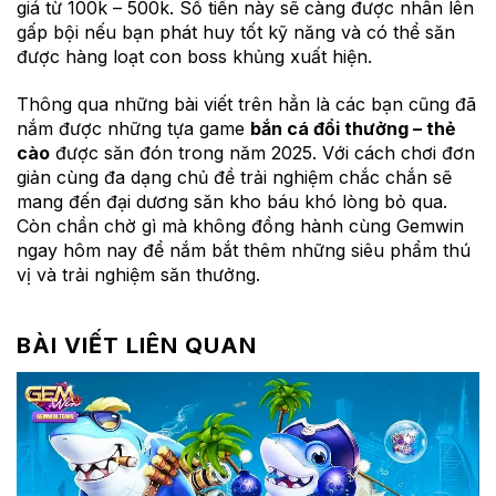
giá từ 100k – 500k. Số tiền này sẽ càng được nhân lên
gấp bội nếu bạn phát huy tốt kỹ năng và có thể săn
được hàng loạt con boss khủng xuất hiện.
Thông qua những bài viết trên hẳn là các bạn cũng đã
nắm được những tựa game
bắn cá đổi thưởng – thẻ
cào
được săn đón trong năm 2025. Với cách chơi đơn
giản cùng đa dạng chủ đề trải nghiệm chắc chắn sẽ
mang đến đại dương săn kho báu khó lòng bỏ qua.
Còn chần chờ gì mà không đồng hành cùng Gemwin
ngay hôm nay để nắm bắt thêm những siêu phẩm thú
vị và trải nghiệm săn thưởng.
BÀI VIẾT LIÊN QUAN