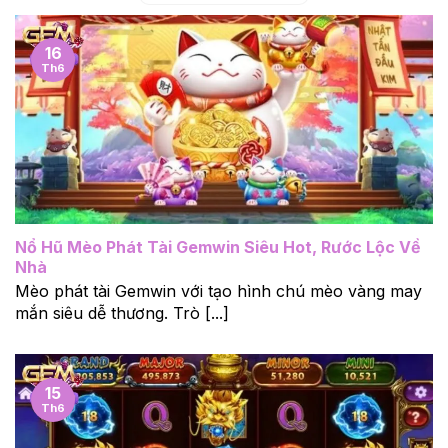
16
Th6
Nổ Hũ Mèo Phát Tài Gemwin Siêu Hot, Rước Lộc Về
Nhà
Mèo phát tài Gemwin với tạo hình chú mèo vàng may
mắn siêu dễ thương. Trò [...]
15
Th6