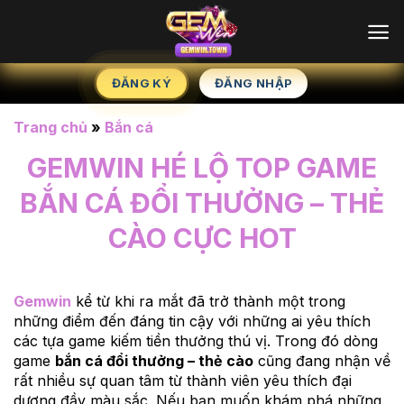
Chuyển
đến
nội
dung
ĐĂNG KÝ
ĐĂNG NHẬP
Trang chủ
»
Bắn cá
GEMWIN HÉ LỘ TOP GAME
BẮN CÁ ĐỔI THƯỞNG – THẺ
CÀO CỰC HOT
Gemwin
kể từ khi ra mắt đã trở thành một trong
những điểm đến đáng tin cậy với những ai yêu thích
các tựa game kiếm tiền thưởng thú vị. Trong đó dòng
game
bắn cá đổi thưởng – thẻ cào
cũng đang nhận về
rất nhiều sự quan tâm từ thành viên yêu thích đại
dương đầy màu sắc. Nếu bạn muốn khám phá những