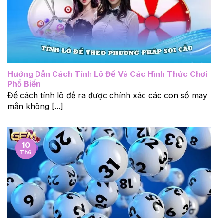
Hướng Dẫn Cách Tính Lô Đề Và Các Hình Thức Chơi
Phổ Biến
Để cách tính lô đề ra được chính xác các con số may
mắn không [...]
10
Th6