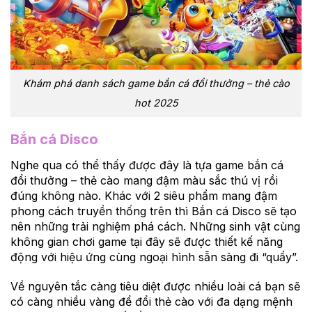
Khám phá danh sách game bắn cá đổi thưởng – thẻ cào
hot 2025
Bắn cá Disco
Nghe qua có thể thấy được đây là tựa game bắn cá
đổi thưởng – thẻ cào mang đậm màu sắc thú vị rồi
đúng không nào. Khác với 2 siêu phẩm mang đậm
phong cách truyền thống trên thì Bắn cá Disco sẽ tạo
nên những trải nghiệm phá cách. Những sinh vật cùng
không gian chơi game tại đây sẽ được thiết kế năng
động với hiệu ứng cùng ngoại hình sẵn sàng đi “quẩy”.
Về nguyên tắc càng tiêu diệt được nhiều loài cá bạn sẽ
có càng nhiều vàng để đổi thẻ cào với đa dạng mệnh