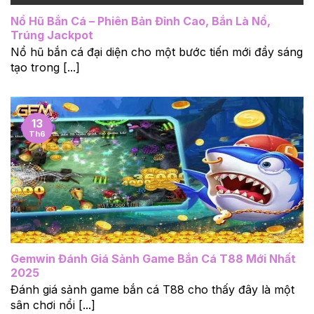
Nổ Hũ Bắn Cá – Phiên Bản Đỉnh Cao, Bắn Là Nổ,
Trúng Jackpot
Nổ hũ bắn cá đại diện cho một bước tiến mới đầy sáng
tạo trong [...]
13
Th6
Gemwin Đánh Giá Sảnh Game Bắn Cá T88 Mới Nhất
2025
Đánh giá sảnh game bắn cá T88 cho thấy đây là một
sân chơi nổi [...]