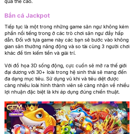
qua thẻ cào.
Bắn cá Jackpot
Tiếp tục là một trong những game săn ngư không kém
phần nổi tiếng trong ở các trò chơi săn ngư đầy hấp
dẫn. Đối với tựa game này các bạn sẽ bước vào không
gian săn thưởng năng động và so tài cùng 3 người chơi
khác để tìm kiếm tiền và giải trí.
Với đồ họa 3D sống động, cực cuốn sẽ mở ra thế giới
đại dương với 30+ loài trong hệ sinh thái sẽ mang đến
đa dạng mục tiêu. Sử dụng vũ khi và tiêu diệt được
càng nhiều loài hình thành viên sẽ càng nhận về nhiều
lợi nhuận đặc biệt là khi áp dụng đúng chiến thuật.