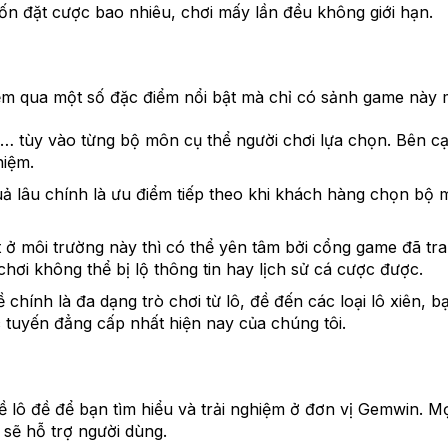
ốn đặt cược bao nhiêu, chơi mấy lần đều không giới hạn.
điểm qua một số đặc điểm nổi bật mà chỉ có sảnh game này 
0… tùy vào từng bộ môn cụ thể người chơi lựa chọn. Bên cạ
hiệm.
ả lâu chính là ưu điểm tiếp theo khi khách hàng chọn bộ m
ở môi trường này thì có thể yên tâm bởi cổng game đã tra
chơi không thể bị lộ thông tin hay lịch sử cá cược được.
chính là đa dạng trò chơi từ lô, đề đến các loại lô xiên, bạ
c tuyến đẳng cấp nhất hiện nay của chúng tôi.
ề lô đề để bạn tìm hiểu và trải nghiệm ở đơn vị Gemwin. Mọ
n sẽ hỗ trợ người dùng.