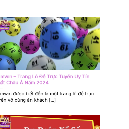
mwin – Trang Lô Đề Trực Tuyến Uy Tín
ất Châu Á Năm 2024
mwin được biết đến là một trang lô đề trực
yến vô cùng ăn khách [...]