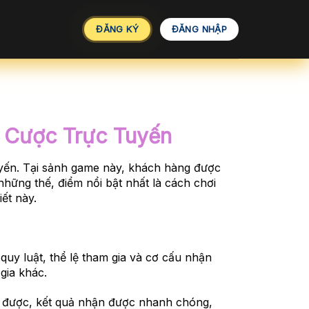
ĐĂNG KÝ
ĐĂNG NHẬP
 Cược Trực Tuyến
uyến. Tại sảnh game này, khách hàng được
hững thế, điểm nổi bật nhất là cách chơi
ết này.
uy luật, thể lệ tham gia và cơ cấu nhận
gia khác.
 là được, kết quả nhận được nhanh chóng,