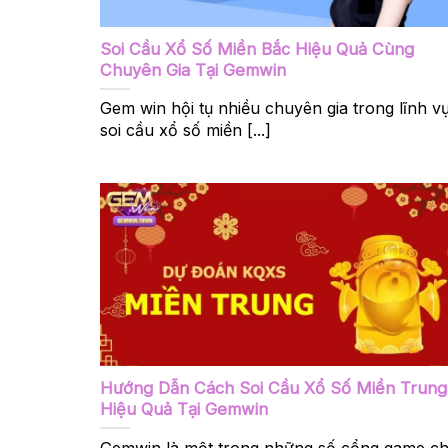
Soi Cầu Xổ Số Miền Bắc Hiệu Quả Cùng
Chuyên Gia Tại Gemwin
Gem win hội tụ nhiều chuyên gia trong lĩnh v
soi cầu xổ số miền [...]
Hướng Dẫn Cách Soi Cầu Xổ Số Miền Trung
Hiệu Quả Tại Gemwin
Gemwin là một trong những số cổng game ch