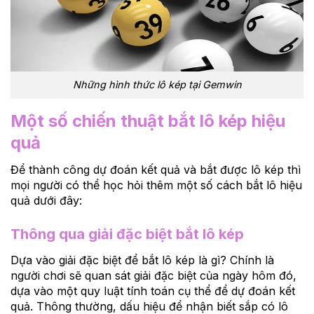
Những hình thức lô kép tại Gemwin
Một số chiến thuật bắt lô kép hiệu
quả
Để thành công dự đoán kết quả và bắt được lô kép thì
mọi người có thể học hỏi thêm một số cách bắt lô hiệu
quả dưới đây:
Thông qua giải đặc biệt bắt lô kép
Dựa vào giải đặc biệt để bắt lô kép là gì? Chính là
người chơi sẽ quan sát giải đặc biệt của ngày hôm đó,
dựa vào một quy luật tính toán cụ thể để dự đoán kết
quả. Thông thường, dấu hiệu để nhận biết sắp có lô