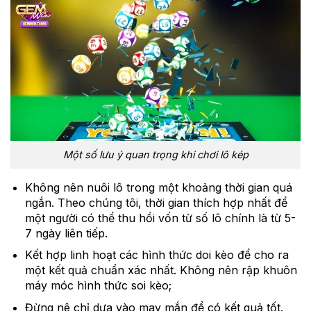
Một số lưu ý quan trọng khi chơi lô kép
Không nên nuôi lô trong một khoảng thời gian quá
ngắn. Theo chúng tôi, thời gian thích hợp nhất để
một người có thể thu hồi vốn từ số lô chính là từ 5-
7 ngày liên tiếp.
Kết hợp linh hoạt các hình thức doi kèo để cho ra
một kết quả chuẩn xác nhất. Không nên rập khuôn
máy móc hình thức soi kèo;
Đừng nê chỉ dựa vào may mắn để có kết quả tốt.