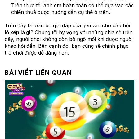
Trên thực tế, anh em hoàn toàn có thể dựa vào các
chiến thuẩ được hướng dẫn cụ thể ở trên.
Trên đây là toàn bộ giải đáp của gemwin cho câu hỏi
lô kép là gì
? Chúng tôi hy vọng với những chia sẻ trên
đây, người chơi không còn bỡ ngỡ mối khi được người
khác hỏi đến. Bên cạnh đó, bạn cũng sẽ chinh phục
trò chơi được dễ dàng hơn.
BÀI VIẾT LIÊN QUAN