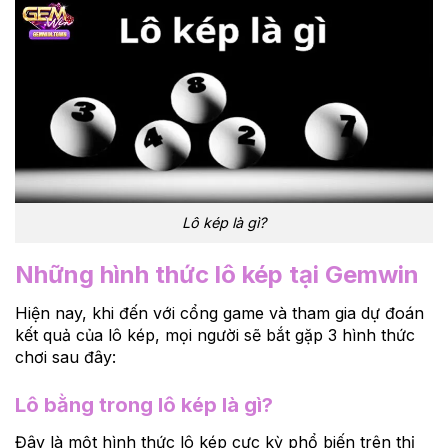
Lô kép là gì?
Những hình thức lô kép tại Gemwin
Hiện nay, khi đến với cổng game và tham gia dự đoán
kết quả của lô kép, mọi người sẽ bắt gặp 3 hình thức
chơi sau đây:
Lô bằng trong lô kép là gì?
Đây là một hình thức lô kép cực kỳ phổ biến trên thị