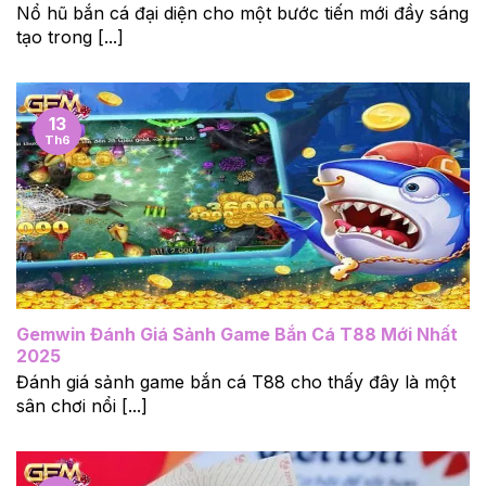
Nổ hũ bắn cá đại diện cho một bước tiến mới đầy sáng
tạo trong [...]
13
Th6
Gemwin Đánh Giá Sảnh Game Bắn Cá T88 Mới Nhất
2025
Đánh giá sảnh game bắn cá T88 cho thấy đây là một
sân chơi nổi [...]