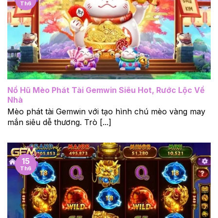
Th6
Nổ Hũ Mèo Phát Tài Gemwin Siêu Hot, Rước Lộc Về
Nhà
Mèo phát tài Gemwin với tạo hình chú mèo vàng may
mắn siêu dễ thương. Trò [...]
15
Th6