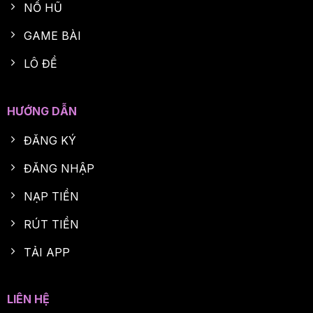
NỔ HŨ
GAME BÀI
LÔ ĐỀ
HƯỚNG DẪN
ĐĂNG KÝ
ĐĂNG NHẬP
NẠP TIỀN
RÚT TIỀN
TẢI APP
LIÊN HỆ