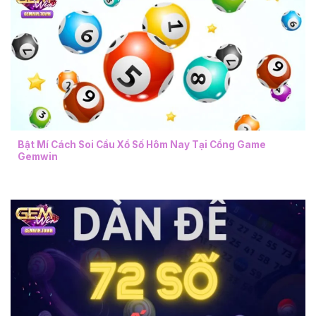
Bật Mí Cách Soi Cầu Xổ Số Hôm Nay Tại Cổng Game
Gemwin