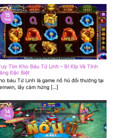
15
Th6
ruy Tìm Kho Báu Tứ Linh – Bí Kíp Và Tính
ăng Đặc Biệt
ho báu Tứ Linh là game nổ hũ đổi thưởng tại
emwin, lấy cảm hứng [...]
14
Th6