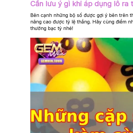
Cần lưu ý gì khi áp dụng lô ra
Bên cạnh những bộ số được gợi ý bên trên t
nâng cao được tỷ lệ thắng. Hãy cùng điểm nh
thưởng bạc tỷ nhé!