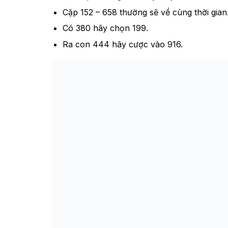
Cặp 152 – 658 thường sẽ về cùng thời gian
Có 380 hãy chọn 199.
Ra con 444 hãy cược vào 916.