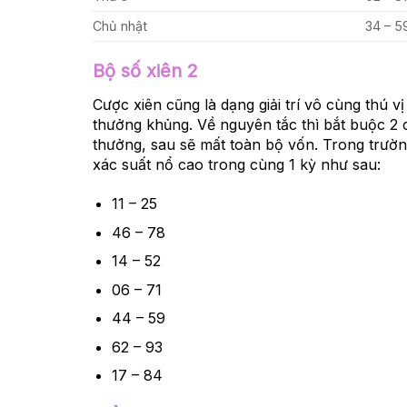
Chủ nhật
34 – 5
Bộ số xiên 2
Cược xiên cũng là dạng giải trí vô cùng thú 
thưởng khủng. Về nguyên tắc thì bắt buộc 2
thưởng, sau sẽ mất toàn bộ vốn. Trong trườ
xác suất nổ cao trong cùng 1 kỳ như sau:
11 – 25
46 – 78
14 – 52
06 – 71
44 – 59
62 – 93
17 – 84