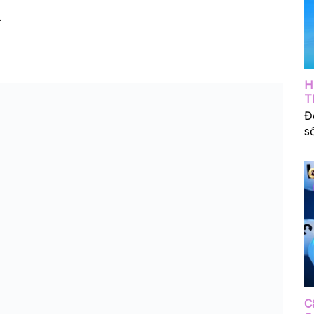
.
H
T
Đ
s
C