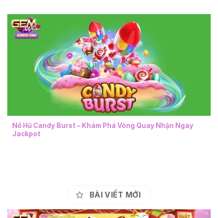
Nổ Hũ Candy Burst – Khám Phá Vòng Quay Nhận Ngay
Jackpot
BÀI VIẾT MỚI