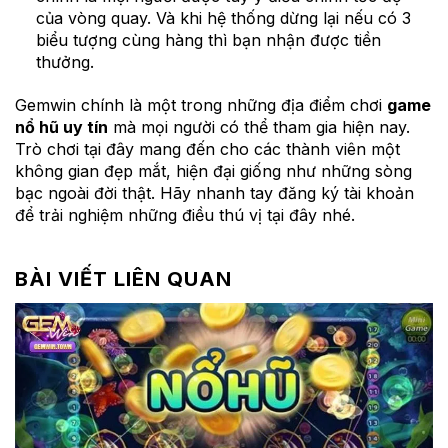
của vòng quay. Và khi hệ thống dừng lại nếu có 3
biểu tượng cùng hàng thì bạn nhận được tiền
thưởng.
Gemwin chính là một trong những địa điểm chơi
game
nổ hũ uy tín
mà mọi người có thể tham gia hiện nay.
Trò chơi tại đây mang đến cho các thành viên một
không gian đẹp mắt, hiện đại giống như những sòng
bạc ngoài đời thật. Hãy nhanh tay đăng ký tài khoản
để trải nghiệm những điều thú vị tại đây nhé.
BÀI VIẾT LIÊN QUAN