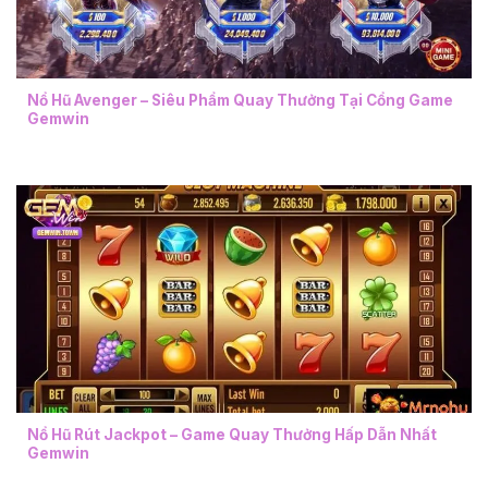
Nổ Hũ Avenger – Siêu Phẩm Quay Thưởng Tại Cổng Game
Gemwin
Nổ Hũ Rút Jackpot – Game Quay Thưởng Hấp Dẫn Nhất
Gemwin