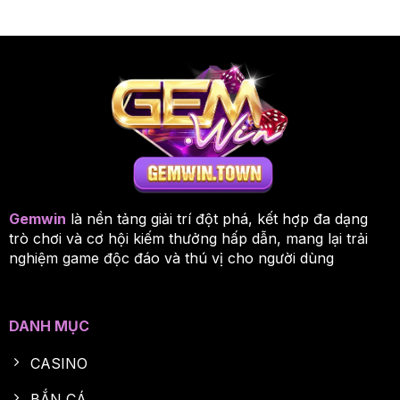
Gemwin
là nền tảng giải trí đột phá, kết hợp đa dạng
trò chơi và cơ hội kiếm thưởng hấp dẫn, mang lại trải
nghiệm game độc đáo và thú vị cho người dùng
DANH MỤC
CASINO
BẮN CÁ