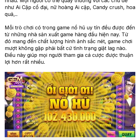
nhau. Mọi người có thể quay thưởng với các chủ đề
như Ai Cập cổ đại, nữ hoàng Ai cập, Candy crush, hoa
quả,..
Mỗi trò chơi có trong game nổ hũ uy tín đều được đến
từ những nhà sản xuất game hàng đầu hiện nay. Từ
đó mang đến chất lượng hình ảnh sắc nét, game chơi
mượt không gặp phải bất cứ tình trạng giật lag nào.
Điều này giúp mọi người tham gia cá cược được thuận
lợi hơn rất nhiều.