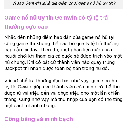
Vì sao Gemwin lại là địa điểm chơi game nổ hũ uy tín?
Game nổ hũ uy tín Gemwin có tỷ lệ trả
thưởng cực cao
Nhắc đến những điểm hấp dẫn của game nổ hũ tại
cổng game thì không thể nào bỏ qua tỷ lệ trả thưởng
hấp dẫn tại đây. Theo đó, một phần tiền cược của
người chơi khi tham gia cá cược sẽ được trích vào một
hũ chung. Khi có bất cứ thành viên nào quay trúng
Jackpot thì nhận được toàn bộ tiền trong hũ đó.
Với cơ chế trả thưởng đặc biệt như vậy, game nổ hũ
uy tín Gewin giúp các thành viên của mình có thể thu
được từ vài triệu đến vài chục triệu cho một lần chiến
thắng. Cũng nhờ vậy mà thu nhập của bạn có thể tăng
một cách nhanh chóng.
Công bằng và minh bạch