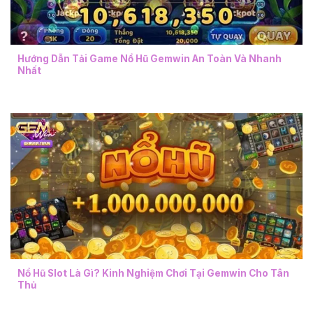
Hướng Dẫn Tải Game Nổ Hũ Gemwin An Toàn Và Nhanh
Nhất
Nổ Hũ Slot Là Gì? Kinh Nghiệm Chơi Tại Gemwin Cho Tân
Thủ