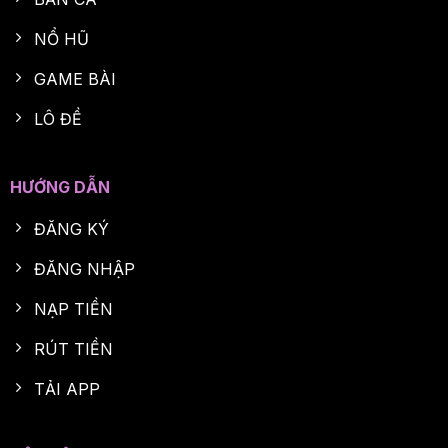
NỔ HŨ
GAME BÀI
LÔ ĐỀ
HƯỚNG DẪN
ĐĂNG KÝ
ĐĂNG NHẬP
NẠP TIỀN
RÚT TIỀN
TẢI APP