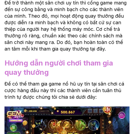
Để trở thành một sân chơi uy tín thì cổng game mang
đến sự công bằng và minh bạch cho các thành viên
của mình. Theo đó, mọi hoạt động quay thưởng đều
được diễn ra minh bạch và không có bất cứ sự can
thiệp của người hay hệ thống máy móc. Cơ chế trả
thưởng rõ ràng, chuẩn xác theo các chính sách mà
sân chơi này mang ra. Do đó, bạn hoàn toàn có thể
an tâm mỗi khi tham gia quay thưởng tại đây.
Hướng dẫn người chơi tham gia
quay thưởng
Để có thể tham gia game nổ hũ uy tín tại sân chơi cá
cược hàng đầu này thì các thành viên cần tuân thủ
trình tự được chúng tôi chia sẻ dưới đây: