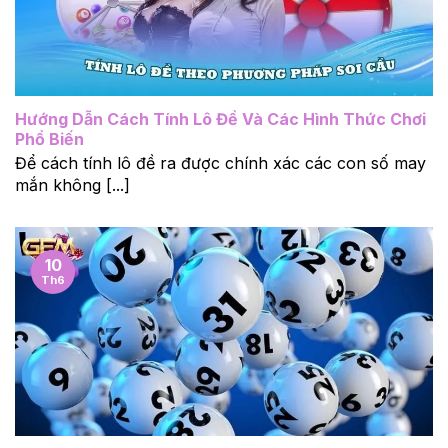
Hướng Dẫn Cách Tính Lô Đề Và Các Hình Thức Chơi
Phổ Biến
Để cách tính lô đề ra được chính xác các con số may
mắn không [...]
10
Th6