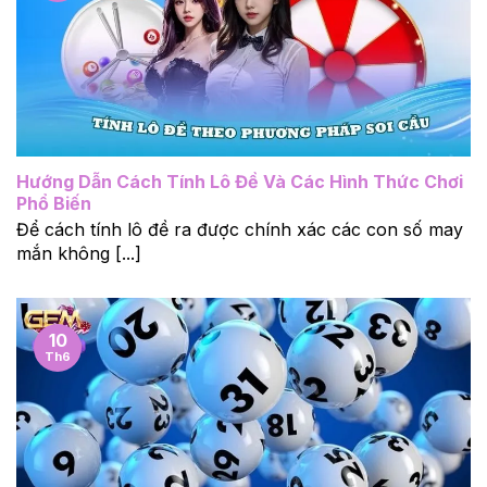
Hướng Dẫn Cách Tính Lô Đề Và Các Hình Thức Chơi
Phổ Biến
Để cách tính lô đề ra được chính xác các con số may
mắn không [...]
10
Th6