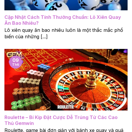
Cập Nhật Cách Tính Thưởng Chuẩn: Lô Xiên Quay
Ăn Bao Nhiêu?
Lô xiên quay ăn bao nhiêu luôn là một thắc mắc phổ
biến của những [...]
09
Th6
Roulette – Bí Kíp Đặt Cược Dễ Trúng Từ Các Cao
Thủ Gemwin
Roulette, game bài đơn giản với bánh xe quay và quả