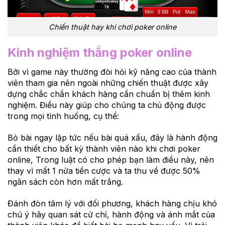
Chiến thuật hay khi chơi poker online
Kinh nghiệm thắng poker online
Bởi vì game này thường đòi hỏi kỹ năng cao của thành
viên tham gia nên ngoài những chiến thuật được xây
dựng chắc chắn khách hàng cần chuẩn bị thêm kinh
nghiệm. Điều này giúp cho chúng ta chủ động được
trong mọi tình huống, cụ thể:
Bỏ bài ngay lập tức nếu bài quá xấu, đây là hành động
cần thiết cho bất kỳ thành viên nào khi chơi poker
online, Trong luật có cho phép bạn làm điều này, nên
thay vì mất 1 nửa tiền cược và ta thu về được 50%
ngân sách còn hơn mất trắng.
Đánh đòn tâm lý với đối phương, khách hàng chịu khó
chú ý hãy quan sát cử chỉ, hành động và ánh mắt của