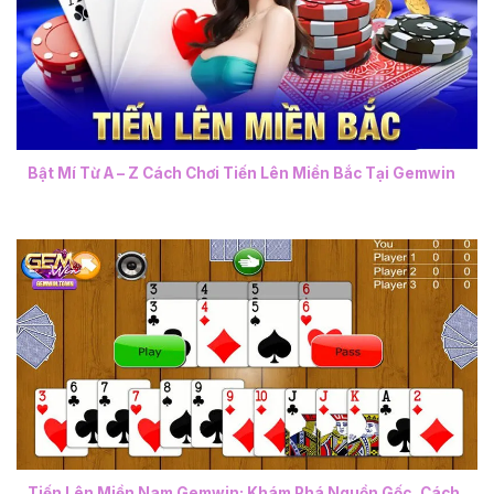
Bật Mí Từ A – Z Cách Chơi Tiến Lên Miền Bắc Tại Gemwin
Tiến Lên Miền Nam Gemwin: Khám Phá Nguồn Gốc, Cách