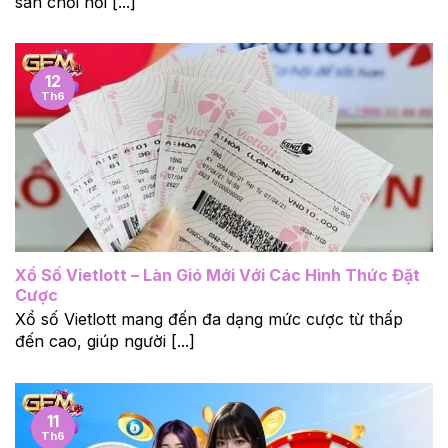
sân chơi nổi [...]
12
Th6
Xổ Số Vietlott – Làn Gió Mới Với Các Hình Thức Đặt
Cược
Xổ số Vietlott mang đến đa dạng mức cược từ thấp
đến cao, giúp người [...]
11
Th6