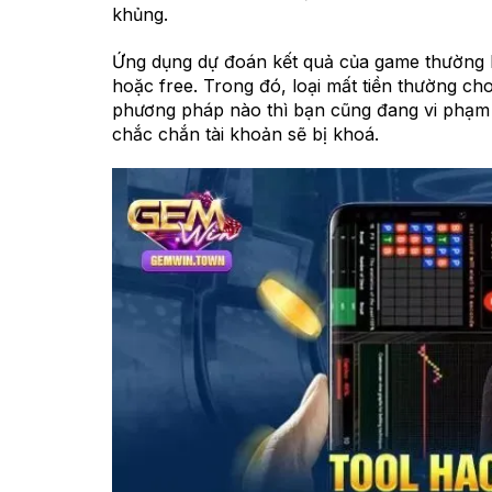
khủng.
Ứng dụng dự đoán kết quả của game thường kh
hoặc free. Trong đó, loại mất tiền thường ch
phương pháp nào thì bạn cũng đang vi phạm 
chắc chắn tài khoản sẽ bị khoá.