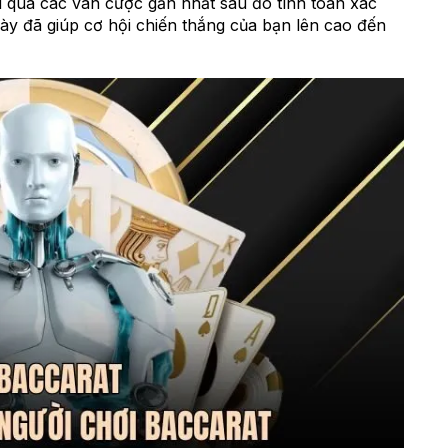
i qua các ván cược gần nhất sau đó tính toán xác
ày đã giúp cơ hội chiến thắng của bạn lên cao đến