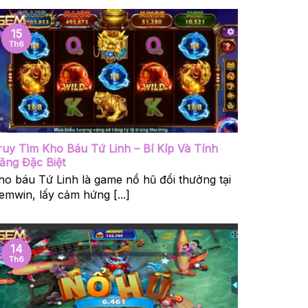
15
Th6
ruy Tìm Kho Báu Tứ Linh – Bí Kíp Và Tính
ăng Đặc Biệt
ho báu Tứ Linh là game nổ hũ đổi thưởng tại
emwin, lấy cảm hứng [...]
14
Th6