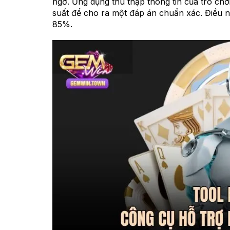
ngờ. Ứng dụng thu thập thông tin của trò chơ
suất để cho ra một đáp án chuẩn xác. Điều n
85%.