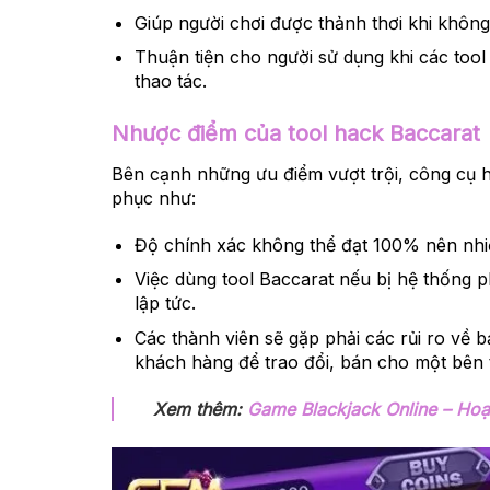
Giúp người chơi được thảnh thơi khi khôn
Thuận tiện cho người sử dụng khi các tool
thao tác.
Nhược điểm của tool hack Baccarat
Bên cạnh những ưu điểm vượt trội, công cụ
phục như:
Độ chính xác không thể đạt 100% nên nhiề
Việc dùng tool Baccarat nếu bị hệ thống p
lập tức.
Các thành viên sẽ gặp phải các rủi ro về b
khách hàng để trao đổi, bán cho một bên 
Xem thêm:
Game Blackjack Online – Ho