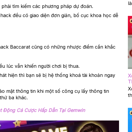
là
g phải tìm kiếm các phương pháp dự đoán.
 hack đều có giao diện đơn giản, bố cục khoa học dễ
 hack Baccarat cũng có những nhược điểm cần khắc
u lúc vẫn khiến người chơi bị thua.
hát hiện thì bạn sẽ bị hệ thống khoá tài khoản ngay
X
T
X
ảo mật thông tin khi một số công cụ lấy thông tin
t
thứ ba khác.
ạt Động Cá Cược Hấp Dẫn Tại Gemwin