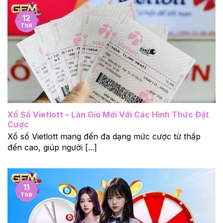
12
Th6
Xổ Số Vietlott – Làn Gió Mới Với Các Hình Thức Đặt
Cược
Xổ số Vietlott mang đến đa dạng mức cược từ thấp
đến cao, giúp người [...]
11
Th6