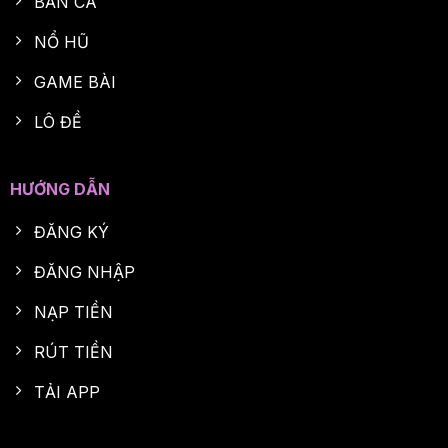
BẮN CÁ
NỔ HŨ
GAME BÀI
LÔ ĐỀ
HƯỚNG DẪN
ĐĂNG KÝ
ĐĂNG NHẬP
NẠP TIỀN
RÚT TIỀN
TẢI APP