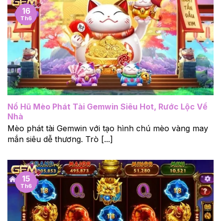
16
Th6
Nổ Hũ Mèo Phát Tài Gemwin Siêu Hot, Rước Lộc Về
Nhà
Mèo phát tài Gemwin với tạo hình chú mèo vàng may
mắn siêu dễ thương. Trò [...]
15
Th6