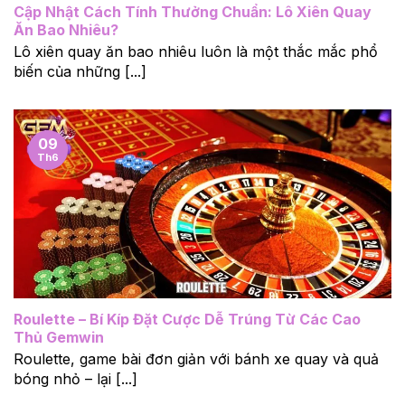
Cập Nhật Cách Tính Thưởng Chuẩn: Lô Xiên Quay
Ăn Bao Nhiêu?
Lô xiên quay ăn bao nhiêu luôn là một thắc mắc phổ
biến của những [...]
09
Th6
Roulette – Bí Kíp Đặt Cược Dễ Trúng Từ Các Cao
Thủ Gemwin
Roulette, game bài đơn giản với bánh xe quay và quả
bóng nhỏ – lại [...]