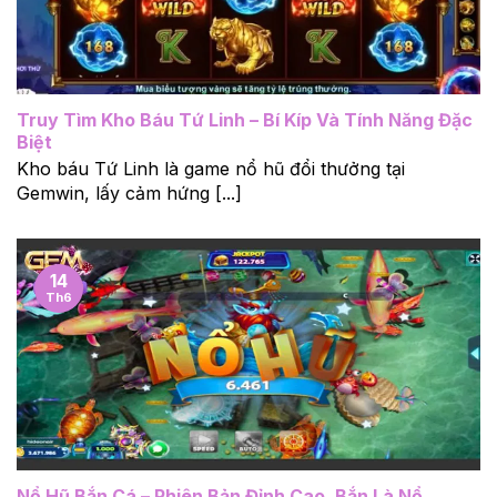
Truy Tìm Kho Báu Tứ Linh – Bí Kíp Và Tính Năng Đặc
Biệt
Kho báu Tứ Linh là game nổ hũ đổi thưởng tại
Gemwin, lấy cảm hứng [...]
14
Th6
Nổ Hũ Bắn Cá – Phiên Bản Đỉnh Cao, Bắn Là Nổ,