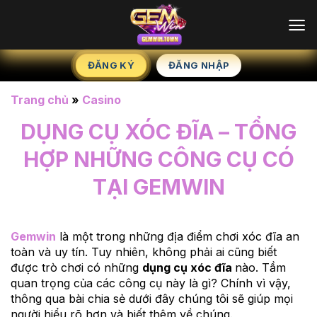
Chuyển
đến
nội
dung
ĐĂNG KÝ
ĐĂNG NHẬP
Trang chủ
»
Casino
DỤNG CỤ XÓC ĐĨA – TỔNG
HỢP NHỮNG CÔNG CỤ CÓ
TẠI GEMWIN
Gemwin
là một trong những địa điểm chơi xóc đĩa an
toàn và uy tín. Tuy nhiên, không phải ai cũng biết
được trò chơi có những
dụng cụ xóc đĩa
nào. Tầm
quan trọng của các công cụ này là gì? Chính vì vậy,
thông qua bài chia sẻ dưới đây chúng tôi sẽ giúp mọi
người hiểu rõ hơn và biết thêm về chúng.