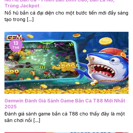
Trúng Jackpot
Nổ hũ bắn cá đại diện cho một bước tiến mới đầy sáng
tạo trong [...]
13
Th6
Gemwin Đánh Giá Sảnh Game Bắn Cá T88 Mới Nhất
2025
Đánh giá sảnh game bắn cá T88 cho thấy đây là một
sân chơi nổi [...]